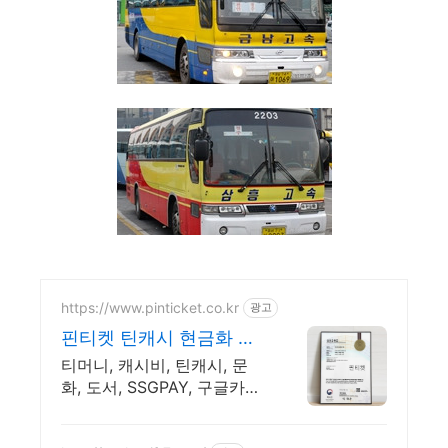
https://www.pinticket.co.kr
광고
핀티켓 틴캐시 현금화 전
문 24시간 빠른입금, 등록
티머니, 캐시비, 틴캐시, 문
업체
화, 도서, SSGPAY, 구글카
드,5분이내 즉시입금