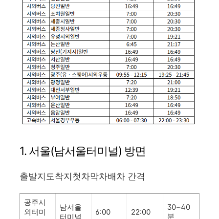
1. 서울(남서울터미널) 방면
출발지도착지첫차막차배차 간격
공주시
남서울
30~40
외터미
6:00
22:00
분
터미널