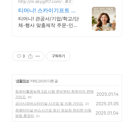
http://m.skygift7.com/
광고
티머니! 스카이기프트 공
공기관 우선구매 대상기
티머니! 관공서/기업/학교/단
업
체-행사 맞춤제작 주문-인
쇄-출고/ 가격+품질+고객만
족도 BEST/ 지금 바로 전화
주세요!
3
구독하기
'
생활정보
' 카테고리의 다른 글
컴퓨터활용능력 2급 시험 준비부터 취득까지 완벽
2025.01.14
가이드
(0)
2025.01.05
금산시외버스터미널 시간표 및 이용 가이드
(2)
청평터미널 버스시간표 최신 정보와 편리한 이동
2025.01.04
방법 총정리
(1)